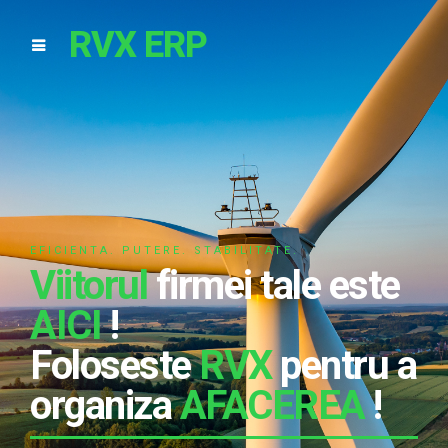
RVX ERP
EFICIENTA. PUTERE. STABILITATE.
Viitorul
firmei tale este
AICI
!
Foloseste
RVX
pentru a
organiza
AFACEREA
!