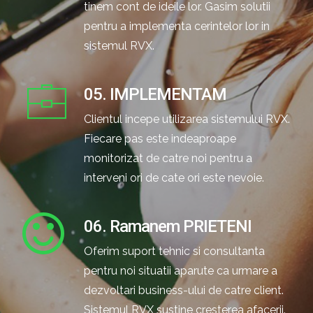
tinem cont de ideile lor. Gasim solutii
pentru a implementa cerintelor lor in
sistemul RVX.
05. IMPLEMENTAM
Clientul incepe utilizarea sistemului RVX.
Fiecare pas este indeaproape
monitorizat de catre noi pentru a
interveni ori de cate ori este nevoie.
06. Ramanem PRIETENI
Oferim suport tehnic si consultanta
pentru noi situatii aparute ca urmare a
dezvoltari business-ului de catre client.
Sistemul RVX sustine cresterea afacerii.