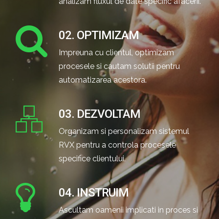
analizam fluxul de date specific afacerii.
02. OPTIMIZAM
Impreuna cu clientul, optimizam
procesele si cautam solutii pentru
automatizarea acestora.
03. DEZVOLTAM
Organizam si personalizam sistemul
RVX pentru a controla procesele
specifice clientului.
04. INSTRUIM
Ascultam oamenii implicati in proces si