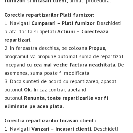
furnizori
si
Incasari client
, urmati procedura:
Corectia repartizarilor Plati furnizor:
1. Navigati
Cumparari – Plati furnizor
. Deschideti
plata dorita si apelati
Actiuni –
Corecteaza
repartizari
.
2. In fereastra deschisa, pe coloana
Propus
,
programul va propune automat suma de repartizat
incepand cu
cea mai veche factura neachitata
. De
asemenea, suma poate fi modificata.
3. Daca sunteti de acord cu repartizarea, apasati
butonul
Ok.
In caz contrar, apeland
butonul
Renunta
,
toate repartizarile vor fi
eliminate pe acea plata
.
Corectia repartizarilor Incasari client:
1. Navigati
Vanzari – Incasari clienti
. Deschideti