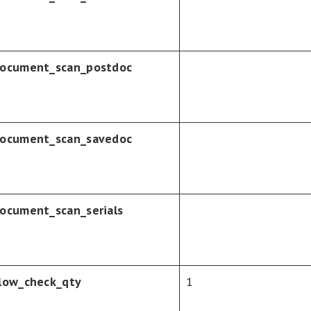
ocument_scan_postdoc
ocument_scan_savedoc
ocument_scan_serials
low_check_qty
1