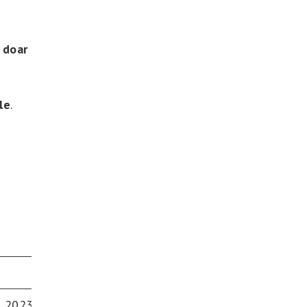
 doar
le
.
Explicatie
t 2023-