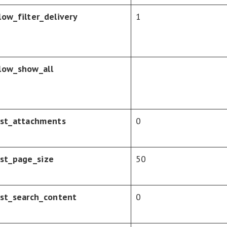
low_filter_delivery
1
low_show_all
ist_attachments
0
ist_page_size
50
ist_search_content
0