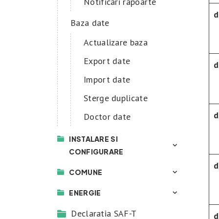
Notificari rapoarte
d
Baza date
Actualizare baza
Export date
d
Import date
Sterge duplicate
d
Doctor date
INSTALARE SI
CONFIGURARE
d
COMUNE
ENERGIE
Declaratia SAF-T
d