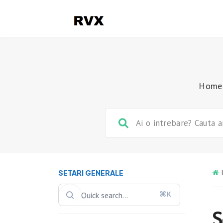
Home
SETARI GENERALE
⌘K
S