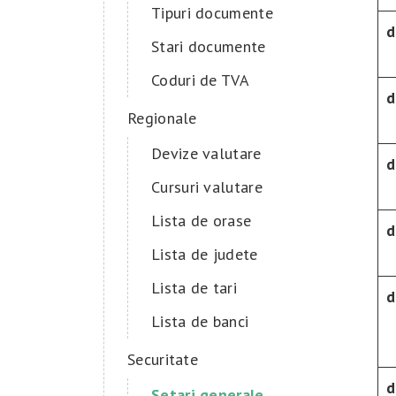
Tipuri documente
d
Stari documente
Coduri de TVA
d
Regionale
Devize valutare
d
Cursuri valutare
Lista de orase
d
Lista de judete
Lista de tari
d
Lista de banci
Securitate
d
Setari generale