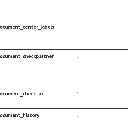
ocument_center_labels
ocument_checkpartner
1
ocument_checktax
1
ocument_history
1