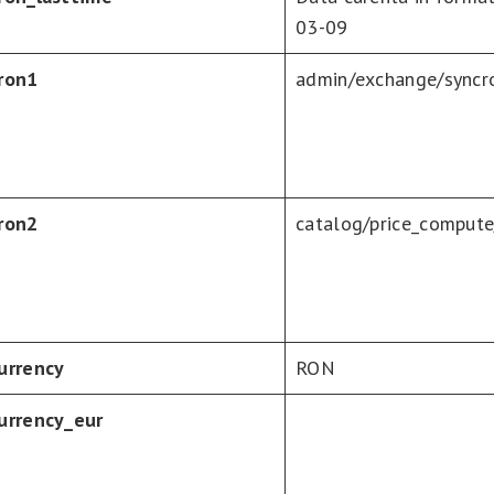
03-09
ron1
admin/exchange/syncr
ron2
catalog/price_comput
urrency
RON
urrency_eur