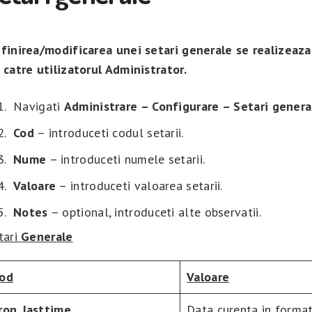
finirea/modificarea unei setari generale se realizeaza
 catre utilizatorul
Administrator
.
Navigati
Administrare – Configurare – Setari genera
Cod
– introduceti codul setarii.
Nume
– introduceti numele setarii.
Valoare
– introduceti valoarea setarii.
Notes
– optional, introduceti alte observatii.
tari
Generale
od
Valoare
ron_lasttime
Data curenta in forma