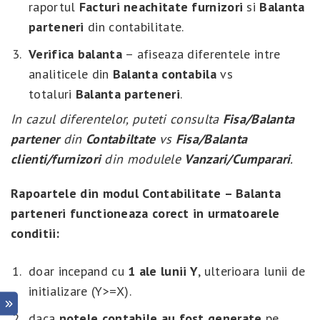
raportul
Facturi neachitate furnizori
si
Balanta
parteneri
din contabilitate.
Verifica balanta
– afiseaza diferentele intre
analiticele din
Balanta contabila
vs
totaluri
Balanta parteneri
.
In cazul diferentelor, puteti consulta
Fisa/Balanta
partener
din
Contabiltate
vs
Fisa/Balanta
clienti/furnizori
din modulele
Vanzari/Cumparari
.
Rapoartele din modul Contabilitate – Balanta
parteneri functioneaza corect in urmatoarele
conditii:
doar incepand cu
1 ale lunii Y
, ulterioara lunii de
initializare (Y>=X).
daca
notele contabile au fost generate
pe