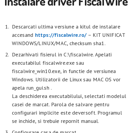
Instalare driver FiscalWire
Descarcati ultima versiune a kitul de instalare
accesand
https://fiscalwire.ro/
– KIT UNIFICAT
WINDOWS/LINUX/MAC, checksum sha1.
Dezarhivati fisierul in C:\fiscalwire. Apelati
executabilul fiscalwire.exe sau
fiscalwire_win10.exe, in functie de versiunea
Windows. Utilizatorii de Linux sau MAC OS vor
apela run_gui.sh .
La deschiderea executabilului, selectati modelul
casei de marcat. Parola de salvare pentru
configurari implicite este deversoft. Programul
se inchide, si trebuie repornit manual.
Configurare casa de marcat