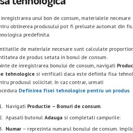
 inregistrarea unui bon de consum, materialele necesare
ntru obtinerea produsului pot fi preluate automat din fis
hnologica predefinita.
ntitatile de materiale necesare sunt calculate proportio
ntitatea de produs setata in bonul de consum.
ainte de inregistrarea bonului de consum, navigati
Produc
se tehnologice
si verificati daca este definita fisa tehno
ntru produsul solicitat. In caz contrar, urmati
ocedura
Definirea fisei tehnologice pentru un produs
.
Navigati
Productie – Bonuri de consum
.
Apasati butonul
Adauga
si completati campurile:
Numar
– reprezinta numarul bonului de consum. Implic