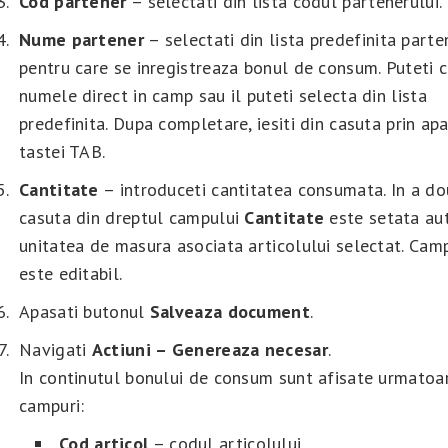
Cod partener
– selectati din lista codul partenerului.
Nume partener
– selectati din lista predefinita parte
pentru care se inregistreaza bonul de consum. Puteti 
numele direct in camp sau il puteti selecta din lista
predefinita. Dupa completare, iesiti din casuta prin ap
tastei TAB.
Cantitate
– introduceti cantitatea consumata. In a d
casuta din dreptul campului
Cantitate
este setata au
unitatea de masura asociata articolului selectat. Cam
este editabil.
Apasati butonul
Salveaza document
.
Navigati
Actiuni – Genereaza necesar
.
In continutul bonului de consum sunt afisate urmatoa
campuri:
Cod articol
– codul articolului.