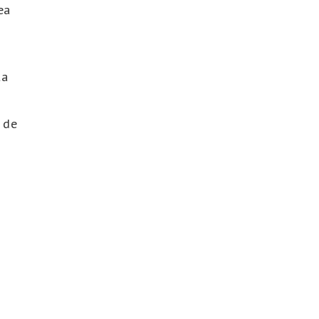
ea
ta
i de