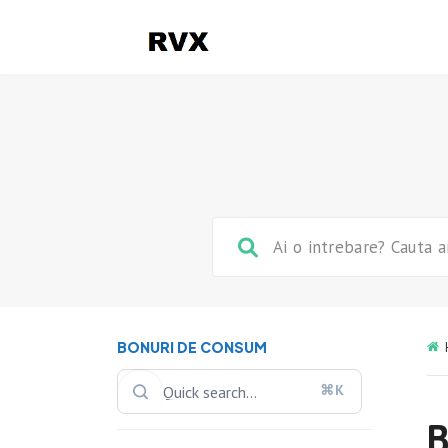
BONURI DE CONSUM
⌘K
B