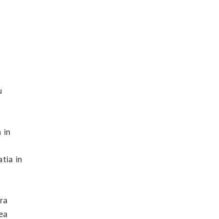
u
 in
tia in
tra
ea