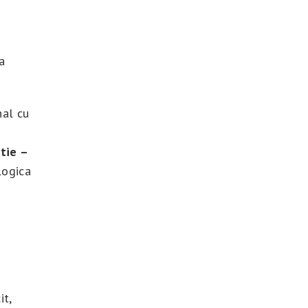
a
nal cu
tie –
logica
it,