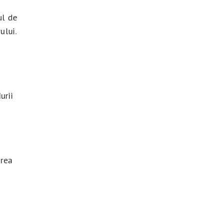
ul de
ului.
urii
rea