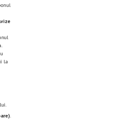
bonul
Avize
onul
a.
nu
i la
ui.
oare)
.