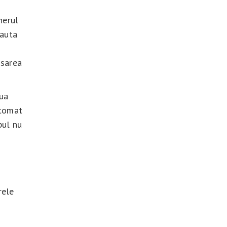
nerul
cauta
asarea
oua
tomat
pul nu
rele