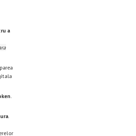
tru a
ara
aparea
itala
oken
.
tura
.
erelor