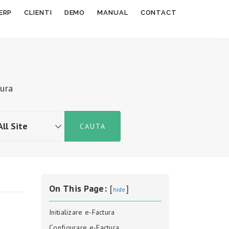
ERP
CLIENTI
DEMO
MANUAL
CONTACT
tura
On This Page:
[
]
hide
Initializare e-Factura
Configurare e-Factura