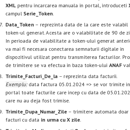
XML
pentru incarcarea manuala in portal, introduceti
campul
Serie_
Token
.
Data_Token
– reprezinta data de la care este valabil
token-ul generat. Acesta are o valabilitate de 90 de zi
In perioada de valabilitate a token-ului generat anteri
va mai fi necesara conectarea semnaturii digitale in
dispozitivul utilizat pentru transmiterea facturilor. Pr
de trimitere se va efectua in baza token-ului
ANAF
val
Trimite_Facturi_De_la
– reprezinta data facturii.
Exemplu:
data factura 05.01.2024 => se vor trimite in
portal toate facturile care incep cu data de 05.01.202
care nu au deja fost trimise.
Trimite_Dupa_Numar_Zile
– trimitere automata doar
facturi cu data
in urma cu X zile
.