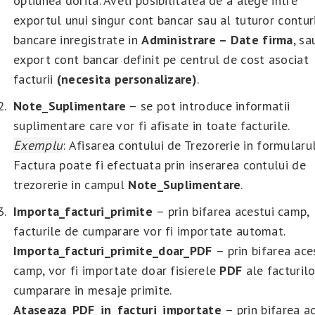
optiunea dorita. Aveti posibilitatea de a alege intre
exportul unui singur cont bancar sau al tuturor contur
bancare inregistrate in
Administrare – Date firma
, sa
export cont bancar definit pe centrul de cost asociat
facturii
(necesita personalizare)
.
Note_Suplimentare
– se pot introduce informatii
suplimentare care vor fi afisate in toate facturile.
Exemplu
: Afisarea contului de Trezorerie in formularu
Factura poate fi efectuata prin inserarea contului de
trezorerie in campul
Note_Suplimentare
.
Importa_facturi_primite
– prin bifarea acestui camp,
facturile de cumparare vor fi importate automat.
Importa_facturi_primite_doar_PDF
– prin bifarea ace
camp, vor fi importate doar fisierele
PDF
ale facturilo
cumparare in mesaje primite.
Ataseaza_PDF_in_facturi_importate
– prin bifarea a