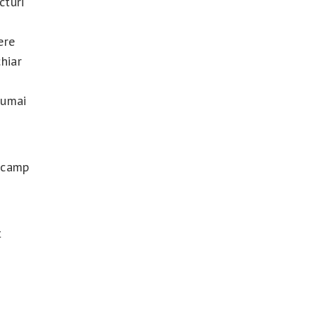
cturi
ere
chiar
numai
t camp
t