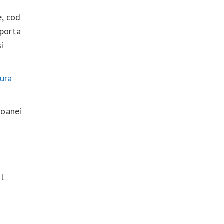
e, cod
porta
si
ura
soanei
l
a