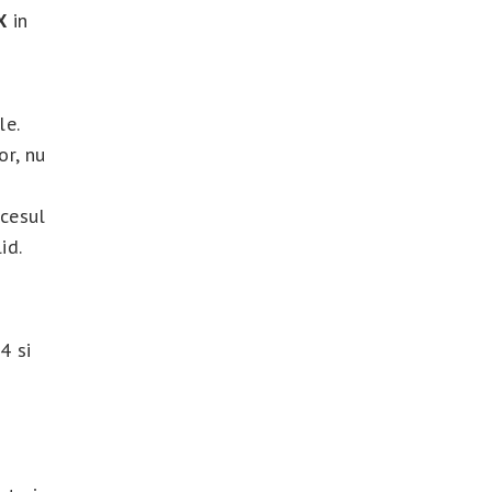
X
in
le.
or, nu
ocesul
id.
4 si