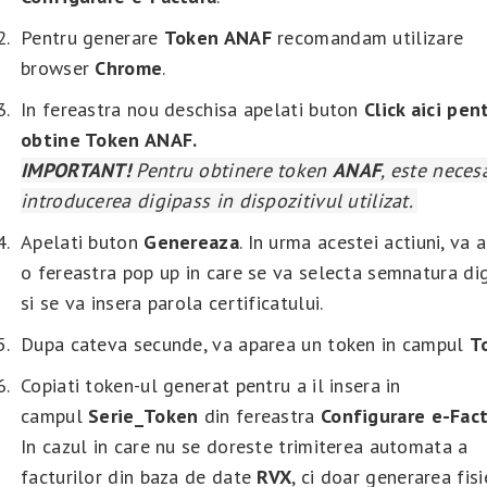
Pentru generare
Token ANAF
recomandam utilizare
browser
Chrome
.
In fereastra nou deschisa apelati buton
Click aici pen
obtine Token ANAF.
IMPORTANT!
Pentru obtinere token
ANAF
, este neces
introducerea digipass in dispozitivul utilizat.
Apelati buton
Genereaza
. In urma acestei actiuni, va 
o fereastra pop up in care se va selecta semnatura dig
si se va insera parola certificatului.
Dupa cateva secunde, va aparea un token in campul
T
Copiati token-ul generat pentru a il insera in
campul
Serie_Token
din fereastra
Configurare e-Fac
In cazul in care nu se doreste trimiterea automata a
facturilor din baza de date
RVX
, ci doar generarea fisi