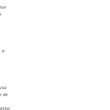
ilor
u
l e-
stui
r de
cestui