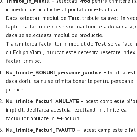
Trimite_in_Mediu
– selectati
Prod
pentru trimitere fa
in mediul de productie al portalului e-Factura.
Daca selectati mediul de
Test
, trebuie sa aveti in ved
faptul ca facturile nu se vor mai trimite a doua oara, 
daca se selecteaza mediul de productie.
Transmiterea facturilor in mediul de
Test
se va face 
cu Echipa Viami, intrucat este necesara resetare index
facturi trimise.
Nu_trimite_BONURI_persoane_juridice
– bifati aces
daca doriti sa nu se trimita bonurile pentru persoane
juridice.
Nu_trimite_facturi_ANULATE
– acest camp este bifa
implicit, debifarea acestuia rezultand in trimiterea
facturilor anulate in e-Factura.
Nu_trimite_facturi_FVAUTO
– acest camp este bifat