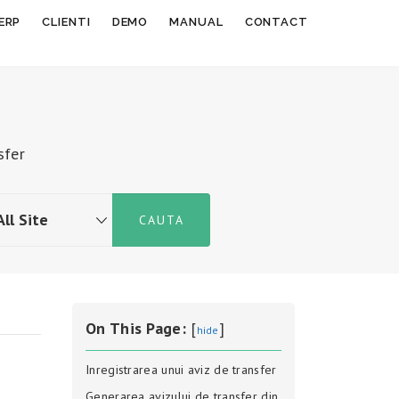
ERP
CLIENTI
DEMO
MANUAL
CONTACT
sfer
On This Page:
[
]
hide
Inregistrarea unui aviz de transfer
Generarea avizului de transfer din