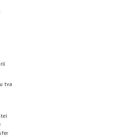
e
rii
u tva
stei
e
sfer