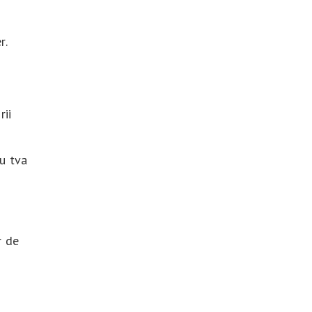
r.
rii
u tva
r de