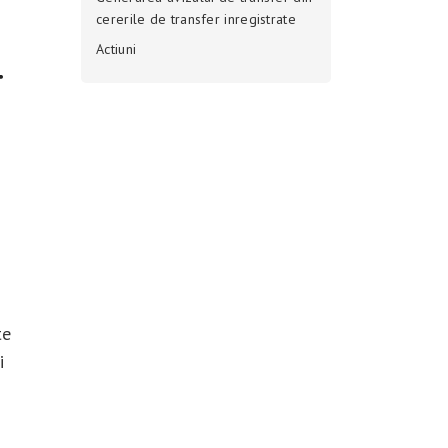
cererile de transfer inregistrate
Actiuni
r
te
i