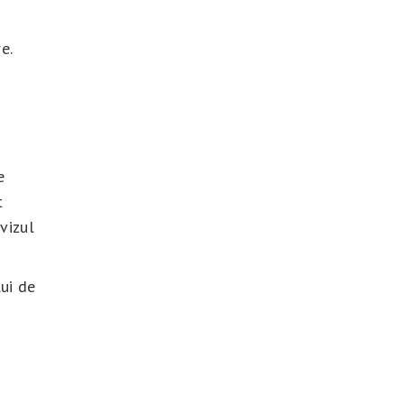
e.
e
t
avizul
ui de
n