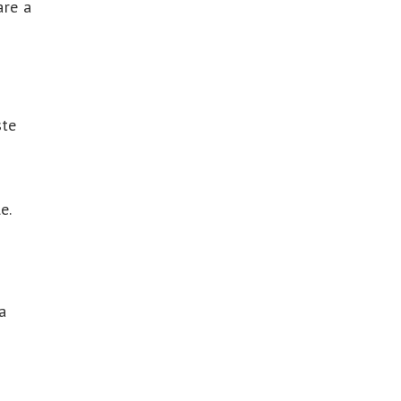
are a
ste
e.
a