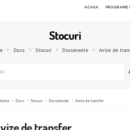
ACASA
PROGRAME 
Stocuri
e
Docs
Stocuri
Documente
Avize de tran
Home
Docs
Stocuri
Documente
Avize de transfer
vize de transfer