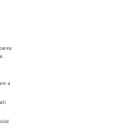
loarea
sa
are a
ati
ului