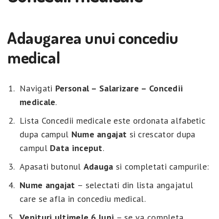
Adaugarea unui concediu
medical
Navigati
Personal – Salarizare – Concedii
medicale
.
Lista Concedii medicale este ordonata alfabetic
dupa campul
Nume angajat
si crescator dupa
campul
Data inceput
.
Apasati butonul
Adauga
si completati campurile:
Nume
angajat
– selectati din lista angajatul
care se afla in concediu medical.
Venituri
ultimele
6
luni
– se va completa