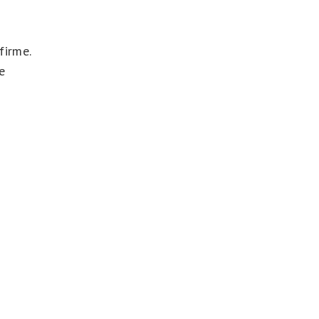
firme.
e