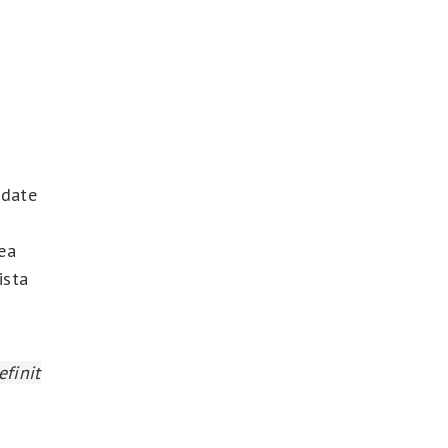
 date
nea
ista
efinit