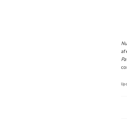
Nu
af
Pa
co
Upd